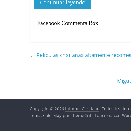
Continuar leyendo
Facebook Comments Box
←
Películas cristianas altamente recom
Migue
Copyright © 2026
Informe Cristiano
. Todos los der
Tema:
ColorMag
por ThemeGrill. Funciona con
Wor