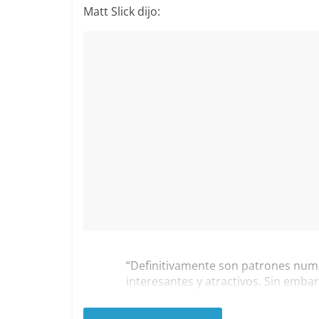
Matt Slick dijo:
“Definitivamente son patrones numé
interesantes y atractivos. Sin embar
parece un poco extraño”.