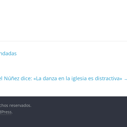
endadas
l Núñez dice: «La danza en la iglesia es distractiva»
echos reservados.
dPress
.