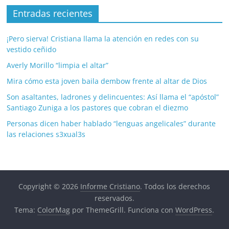
Entradas recientes
¡Pero sierva! Cristiana llama la atención en redes con su
vestido ceñido
Averly Morillo “limpia el altar”
Mira cómo esta joven baila dembow frente al altar de Dios
Son asaltantes, ladrones y delincuentes: Así llama el “apóstol”
Santiago Zuniga a los pastores que cobran el diezmo
Personas dicen haber hablado “lenguas angelicales” durante
las relaciones s3xual3s
Copyright © 2026
Informe Cristiano
. Todos los derechos
reservados.
Tema:
ColorMag
por ThemeGrill. Funciona con
WordPress
.